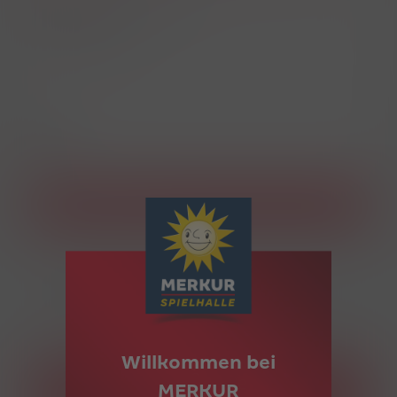
Augsburger-Tor-Platz 1
89231 Neu-Ulm
0731/2076343
Einlass ab 21 Jahre
Unsere Öffnungszeiten
Mo - Sa
09:00 - 03:00 Uhr
So
11:00 - 03:00 Uhr
Willkommen bei
Sonderöffnungszeiten
MERKUR